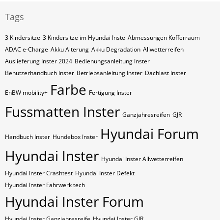
Tags
3 Kindersitze
3 Kindersitze im Hyundai Inste
Abmessungen Kofferraum
ADAC e-Charge
Akku Alterung
Akku Degradation
Allwetterreifen
Auslieferung Inster 2024
Bedienungsanleitung Inster
Benutzerhandbuch Inster
Betriebsanleitung Inster
Dachlast Inster
Farbe
EnBW mobility+
Fertigung Inster
Fussmatten Inster
Ganzjahresreifen
GJR
Hyundai Forum
Handbuch Inster
Hundebox Inster
Hyundai Inster
Hyundai Inster Allwetterreifen
Hyundai Inster Crashtest
Hyundai Inster Defekt
Hyundai Inster Fahrwerk tech
Hyundai Inster Forum
Hyundai Inster Ganzjahresreife
Hyundai Inster GJR