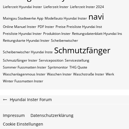
Lieferzeit Hyundai Inster
Lieferzeit Inster
Lieferzeit Inster 2024
navi
Maingau Stadtwerke App
Modellauto Hyundai Inster
Online Manuel Inster
PDF Inster
Preise Preisliste Hyundai Inst
Preisliste Hyundai Inster
Produktion Inster
Rettungsdatenblatt Hyundai Ins
Rettungskarte Hyundai Inster
Scheibenwischer
Schmutzfänger
Scheibenwischer Hyundai​ Inste
Schmutzfänger Inster
Serviceposition
Servicestellung
Sommer Fussmatten Inster
Spritmonitor
THG Quote
Waschanlagenmous Inster
Waschen Inster
Waschstraße Inster
Werk
Winter Fussmatten Inster
Hyundai Inster Forum
Impressum
Datenschutzerklärung
Cookie Einstellungen