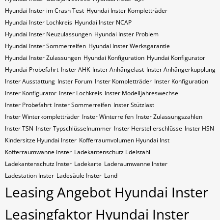
Hyundai Inster im Crash Test
Hyundai Inster Kompletträder
Hyundai Inster Lochkreis
Hyundai Inster NCAP
Hyundai Inster Neuzulassungen
Hyundai Inster Problem
Hyundai Inster Sommerreifen
Hyundai Inster Werksgarantie
Hyundai Inster Zulassungen
Hyundai Konfiguration
Hyundai Konfigurator
Hyundai Probefahrt
Inster AHK
Inster Anhängelast
Inster Anhängerkupplung
Inster Ausstattung
Inster Forum
Inster Kompletträder
Inster Konfiguration
Inster Konfigurator
Inster Lochkreis
Inster Modelljahreswechsel
Inster Probefahrt
Inster Sommerreifen
Inster Stützlast
Inster Winterkompletträder
Inster Winterreifen
Inster Zulassungszahlen
Inster​​​​ TSN
Inster​​​​ Typschlüsselnummer
Inster​​​​​ Herstellerschlüsse
Inster​​​​​ HSN
Kindersitze Hyundai Inster
Kofferraumvolumen Hyundai Inst
Kofferraumwanne Inster
Ladekantenschutz Edelstahl
Ladekantenschutz Inster
Ladekarte
Laderaumwanne Inster
Ladestation Inster
Ladesäule Inster
Land
Leasing Angebot Hyundai Inster
Leasingfaktor Hyundai Inster