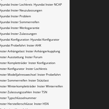
Hyundai Inster Lochkreis
Hyundai Inster NCAP
Hyundai Inster Neuzulassungen
Hyundai Inster Problem
Hyundai Inster Sommerreifen
Hyundai Inster Werksgarantie
Hyundai Inster Zulassungen
Hyundai Konfiguration
Hyundai Konfigurator
Hyundai Probefahrt
Inster AHK
Inster Anhängelast
Inster Anhängerkupplung
Inster Ausstattung
Inster Forum
Inster Kompletträder
Inster Konfiguration
Inster Konfigurator
Inster Lochkreis
Inster Modelljahreswechsel
Inster Probefahrt
Inster Sommerreifen
Inster Stützlast
Inster Winterkompletträder
Inster Winterreifen
Inster Zulassungszahlen
Inster​​​​ TSN
Inster​​​​ Typschlüsselnummer
Inster​​​​​ Herstellerschlüsse
Inster​​​​​ HSN