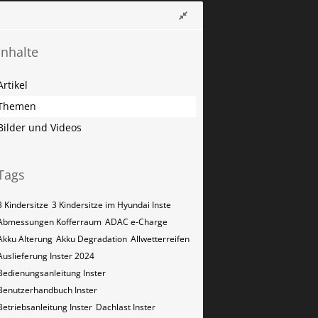
Inhalte
Artikel
Themen
Bilder und Videos
Tags
3 Kindersitze
3 Kindersitze im Hyundai Inste
Abmessungen Kofferraum
ADAC e-Charge
Akku Alterung
Akku Degradation
Allwetterreifen
Auslieferung Inster 2024
Bedienungsanleitung Inster
Benutzerhandbuch Inster
Betriebsanleitung Inster
Dachlast Inster