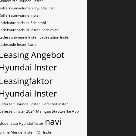
Kindersitze Hyundai Inster
Kofferraumvolumen Hyundai Inst
Kofferraumwanne Inster
Ladekantenschutz Edelstahl
Ladekantenschutz Inster
Ladekarte
Laderaumwanne Inster
Ladestation Inster
Ladesäule Inster
Land
Leasing Angebot
Hyundai Inster
Leasingfaktor
Hyundai Inster
Lieferzeit Hyundai Inster
Lieferzeit Inster
Lieferzeit Inster 2024
Maingau Stadtwerke App
navi
Modellauto Hyundai Inster
Online Manuel Inster
PDF Inster