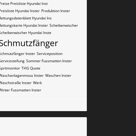
Preise Preisliste Hyundai Inst
Preisliste Hyundai Inster
Produktion Inster
Rettungsdatenblatt Hyundai Ins
Rettungskarte Hyundai Inster
Scheibenwischer
Scheibenwischer Hyundai​ Inste
Schmutzfänger
Schmutzfänger Inster
Serviceposition
Servicestellung
Sommer Fussmatten Inster
Spritmonitor
THG Quote
Waschanlagenmous Inster
Waschen Inster
Waschstraße Inster
Werk
Winter Fussmatten Inster