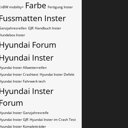
Farbe
EnBW mobility+
Fertigung Inster
Fussmatten Inster
Ganzjahresreifen
GJR
Handbuch Inster
Hundebox Inster
Hyundai Forum
Hyundai Inster
Hyundai Inster Allwetterreifen
Hyundai Inster Crashtest
Hyundai Inster Defekt
Hyundai Inster Fahrwerk tech
Hyundai Inster
Forum
Hyundai Inster Ganzjahresreife
Hyundai Inster GJR
Hyundai Inster im Crash Test
Hyundai Inster Kompletträder