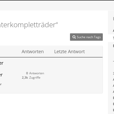
terkompletträder“
Suche nach Tags
Antworten
Letzte Antwort
er
0
Antworten
er
2,3k
Zugriffe
er