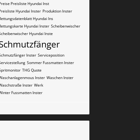
Preise Preisliste Hyundai Inst
Preisliste Hyundai Inster
Produktion Inster
Rettungsdatenblatt Hyundai Ins
Rettungskarte Hyundai Inster
Scheibenwischer
Scheibenwischer Hyundai​ Inste
Schmutzfänger
Schmutzfänger Inster
Serviceposition
Servicestellung
Sommer Fussmatten Inster
Spritmonitor
THG Quote
Waschanlagenmous Inster
Waschen Inster
Waschstraße Inster
Werk
Winter Fussmatten Inster