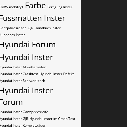
Farbe
EnBW mobility+
Fertigung Inster
Fussmatten Inster
Ganzjahresreifen
GJR
Handbuch Inster
Hundebox Inster
Hyundai Forum
Hyundai Inster
Hyundai Inster Allwetterreifen
Hyundai Inster Crashtest
Hyundai Inster Defekt
Hyundai Inster Fahrwerk tech
Hyundai Inster
Forum
Hyundai Inster Ganzjahresreife
Hyundai Inster GJR
Hyundai Inster im Crash Test
Hyundai Inster Kompletträder