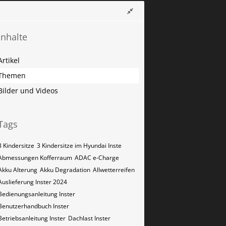
Inhalte
Artikel
Themen
Bilder und Videos
Tags
3 Kindersitze
3 Kindersitze im Hyundai Inste
Abmessungen Kofferraum
ADAC e-Charge
Akku Alterung
Akku Degradation
Allwetterreifen
Auslieferung Inster 2024
Bedienungsanleitung Inster
Benutzerhandbuch Inster
Betriebsanleitung Inster
Dachlast Inster