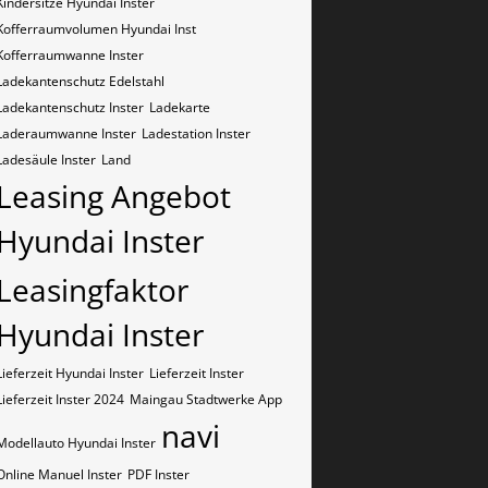
Kindersitze Hyundai Inster
Kofferraumvolumen Hyundai Inst
Kofferraumwanne Inster
Ladekantenschutz Edelstahl
Ladekantenschutz Inster
Ladekarte
Laderaumwanne Inster
Ladestation Inster
Ladesäule Inster
Land
Leasing Angebot
Hyundai Inster
Leasingfaktor
Hyundai Inster
Lieferzeit Hyundai Inster
Lieferzeit Inster
Lieferzeit Inster 2024
Maingau Stadtwerke App
navi
Modellauto Hyundai Inster
Online Manuel Inster
PDF Inster