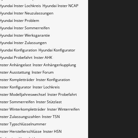
Hyundai Inster Lochkreis
Hyundai Inster NCAP
Hyundai Inster Neuzulassungen
Hyundai Inster Problem
Hyundai Inster Sommerreifen
Hyundai Inster Werksgarantie
Hyundai Inster Zulassungen
Hyundai Konfiguration
Hyundai Konfigurator
Hyundai Probefahrt
Inster AHK
Inster Anhängelast
Inster Anhängerkupplung
Inster Ausstattung
Inster Forum
Inster Kompletträder
Inster Konfiguration
Inster Konfigurator
Inster Lochkreis
Inster Modelljahreswechsel
Inster Probefahrt
Inster Sommerreifen
Inster Stützlast
Inster Winterkompletträder
Inster Winterreifen
Inster Zulassungszahlen
Inster​​​​ TSN
Inster​​​​ Typschlüsselnummer
Inster​​​​​ Herstellerschlüsse
Inster​​​​​ HSN