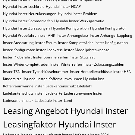
Hyundai Inster Lochkreis
Hyundai Inster NCAP
Hyundai Inster Neuzulassungen
Hyundai Inster Problem
Hyundai Inster Sommerreifen
Hyundai Inster Werksgarantie
Hyundai Inster Zulassungen
Hyundai Konfiguration
Hyundai Konfigurator
Hyundai Probefahrt
Inster AHK
Inster Anhängelast
Inster Anhängerkupplung
Inster Ausstattung
Inster Forum
Inster Kompletträder
Inster Konfiguration
Inster Konfigurator
Inster Lochkreis
Inster Modelljahreswechsel
Inster Probefahrt
Inster Sommerreifen
Inster Stützlast
Inster Winterkompletträder
Inster Winterreifen
Inster Zulassungszahlen
Inster​​​​ TSN
Inster​​​​ Typschlüsselnummer
Inster​​​​​ Herstellerschlüsse
Inster​​​​​ HSN
Kindersitze Hyundai Inster
Kofferraumvolumen Hyundai Inst
Kofferraumwanne Inster
Ladekantenschutz Edelstahl
Ladekantenschutz Inster
Ladekarte
Laderaumwanne Inster
Ladestation Inster
Ladesäule Inster
Land
Leasing Angebot Hyundai Inster
Leasingfaktor Hyundai Inster
Lieferzeit Hyundai Inster
Lieferzeit Inster
Lieferzeit Inster 2024