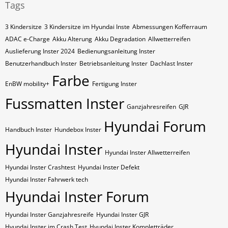
Tags
3 Kindersitze
3 Kindersitze im Hyundai Inste
Abmessungen Kofferraum
ADAC e-Charge
Akku Alterung
Akku Degradation
Allwetterreifen
Auslieferung Inster 2024
Bedienungsanleitung Inster
Benutzerhandbuch Inster
Betriebsanleitung Inster
Dachlast Inster
Farbe
EnBW mobility+
Fertigung Inster
Fussmatten Inster
Ganzjahresreifen
GJR
Hyundai Forum
Handbuch Inster
Hundebox Inster
Hyundai Inster
Hyundai Inster Allwetterreifen
Hyundai Inster Crashtest
Hyundai Inster Defekt
Hyundai Inster Fahrwerk tech
Hyundai Inster Forum
Hyundai Inster Ganzjahresreife
Hyundai Inster GJR
Hyundai Inster im Crash Test
Hyundai Inster Kompletträder