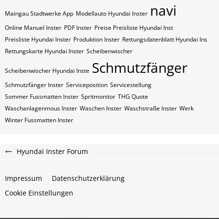
navi
Maingau Stadtwerke App
Modellauto Hyundai Inster
Online Manuel Inster
PDF Inster
Preise Preisliste Hyundai Inst
Preisliste Hyundai Inster
Produktion Inster
Rettungsdatenblatt Hyundai Ins
Rettungskarte Hyundai Inster
Scheibenwischer
Schmutzfänger
Scheibenwischer Hyundai​ Inste
Schmutzfänger Inster
Serviceposition
Servicestellung
Sommer Fussmatten Inster
Spritmonitor
THG Quote
Waschanlagenmous Inster
Waschen Inster
Waschstraße Inster
Werk
Winter Fussmatten Inster
Hyundai Inster Forum
Impressum
Datenschutzerklärung
Cookie Einstellungen