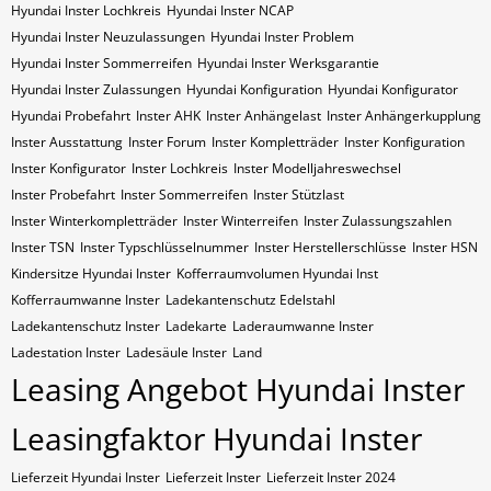
Hyundai Inster Lochkreis
Hyundai Inster NCAP
Hyundai Inster Neuzulassungen
Hyundai Inster Problem
Hyundai Inster Sommerreifen
Hyundai Inster Werksgarantie
Hyundai Inster Zulassungen
Hyundai Konfiguration
Hyundai Konfigurator
Hyundai Probefahrt
Inster AHK
Inster Anhängelast
Inster Anhängerkupplung
Inster Ausstattung
Inster Forum
Inster Kompletträder
Inster Konfiguration
Inster Konfigurator
Inster Lochkreis
Inster Modelljahreswechsel
Inster Probefahrt
Inster Sommerreifen
Inster Stützlast
Inster Winterkompletträder
Inster Winterreifen
Inster Zulassungszahlen
Inster​​​​ TSN
Inster​​​​ Typschlüsselnummer
Inster​​​​​ Herstellerschlüsse
Inster​​​​​ HSN
Kindersitze Hyundai Inster
Kofferraumvolumen Hyundai Inst
Kofferraumwanne Inster
Ladekantenschutz Edelstahl
Ladekantenschutz Inster
Ladekarte
Laderaumwanne Inster
Ladestation Inster
Ladesäule Inster
Land
Leasing Angebot Hyundai Inster
Leasingfaktor Hyundai Inster
Lieferzeit Hyundai Inster
Lieferzeit Inster
Lieferzeit Inster 2024