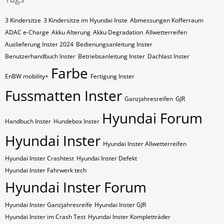
3 Kindersitze
3 Kindersitze im Hyundai Inste
Abmessungen Kofferraum
ADAC e-Charge
Akku Alterung
Akku Degradation
Allwetterreifen
Auslieferung Inster 2024
Bedienungsanleitung Inster
Benutzerhandbuch Inster
Betriebsanleitung Inster
Dachlast Inster
Farbe
EnBW mobility+
Fertigung Inster
Fussmatten Inster
Ganzjahresreifen
GJR
Hyundai Forum
Handbuch Inster
Hundebox Inster
Hyundai Inster
Hyundai Inster Allwetterreifen
Hyundai Inster Crashtest
Hyundai Inster Defekt
Hyundai Inster Fahrwerk tech
Hyundai Inster Forum
Hyundai Inster Ganzjahresreife
Hyundai Inster GJR
Hyundai Inster im Crash Test
Hyundai Inster Kompletträder