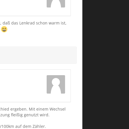
t, daß das Lenkrad schon warm ist,
t
rschied ergeben. Mit einem Wechsel
zung fleißig genutzt wird.
Wh/100km auf dem Zähler.