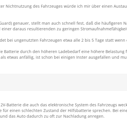
nter Nichtnutzung des Fahrzeuges würde ich mir über einen Austau
 Guard) genauer, stellt man auch schnell fest, daß die häufigeren
 einer daraus resultierenden zu geringen Stromaufnahmefähigkeit 
et bei ungenutzten Fahrzeugen etwa alle 2 bis 5 Tage statt wenn die
e Batterie durch den höheren Ladebedarf eine höhere Belastung fü
er als etwas anfällig, ist schon bei einigen Inster ausgefallen und 
2V-Batterie die auch das elektronische System des Fahrzeugs weck
für einen schlechten Zustand der Hilfsbatterie sprechen. Bei e
 und das Auto dadurch zu oft zur Nachladung anregen.