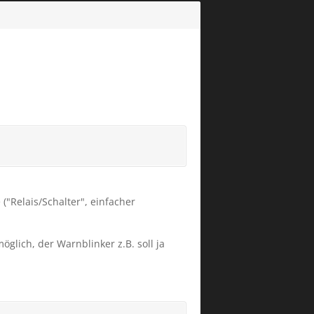
"Relais/Schalter", einfacher
öglich, der Warnblinker z.B. soll ja