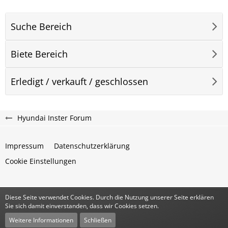
Suche Bereich
Biete Bereich
Erledigt / verkauft / geschlossen
Hyundai Inster Forum
Impressum
Datenschutzerklärung
Cookie Einstellungen
Diese Seite verwendet Cookies. Durch die Nutzung unserer Seite erklären
Community-Software:
WoltLab Suite™
Sie sich damit einverstanden, dass wir Cookies setzen.
Stil:
Classic
von
cls-design
Weitere Informationen
Schließen